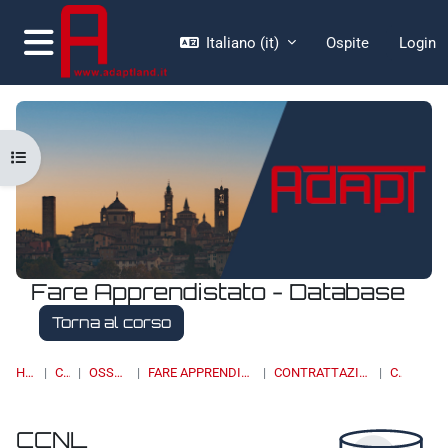
Vai al contenuto principale
Italiano ‎(it)‎
Ospite
Login
Pannello laterale
Apri indice del corso
Fare Apprendistato - Database
Torna al corso
HOME
CORSI
OSSERVATORI
FARE APPRENDISTATO - DATABASE
CONTRATTAZIONE COLLETTIVA
CCNL
CCNL