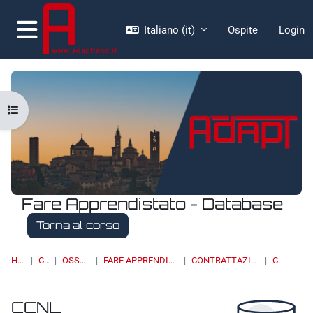
Vai al contenuto principale
Italiano ‎(it)‎
Ospite
Login
Pannello laterale
Apri indice del corso
Fare Apprendistato - Database
Torna al corso
HOME
CORSI
OSSERVATORI
FARE APPRENDISTATO - DATABASE
CONTRATTAZIONE COLLETTIVA
CCNL
CCNL