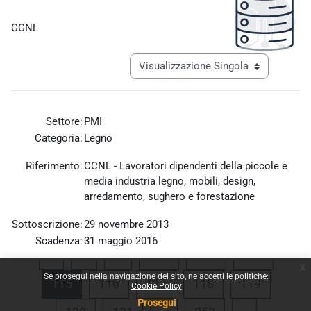
Aggregazione dei criteri
CCNL
Navigazione terziaria modalità visualiz
Settore:
PMI
Categoria:
Legno
Riferimento:
CCNL - Lavoratori dipendenti della piccole e
media industria legno, mobili, design,
arredamento, sughero e forestazione
Sottoscrizione:
29 novembre 2013
Scadenza:
31 maggio 2016
Pagina precedente
Pagina 1
Pagina 112
Pagina 113
Pagina 
«
1
…
112
113
114
x
Allegato:
legno_ccnl_29_novembre_2013.pdf
Se prosegui nella navigazione del sito, ne accetti le politiche:
Pagina 115
Pagina 116
Pagina 117
Pagina 118
Pagina 1
115
116
117
118
119
Cookie Policy
Prosegui