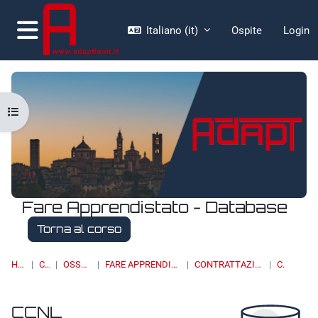
Vai al contenuto principale
Italiano ‎(it)‎
Ospite
Login
Pannello laterale
Apri indice del corso
Fare Apprendistato - Database
Torna al corso
HOME
CORSI
OSSERVATORI
FARE APPRENDISTATO - DATABASE
CONTRATTAZIONE COLLETTIVA
CCNL
CCNL