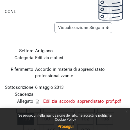
Aggregazione dei criteri
CCNL
Navigazione terziaria modalità visualiz
Settore:
Artigiano
Categoria:
Edilizia e affini
Riferimento:
Accordo in materia di apprendistato
professionalizzante
Sottoscrizione:
6 maggio 2013
Scadenza:
Allegato:
Edilizia_accordo_apprendistato_prof.pdf
Pagina precedente
Pagina 1
Pagina 156
Pagina 157
Pagina 
«
1
…
156
157
158
x
Se prosegui nella navigazione del sito, ne accetti le politiche:
Pagina 159
Pagina 160
Pagina 161
Pagina 162
Pagina 1
159
160
161
162
163
Cookie Policy
Prosegui