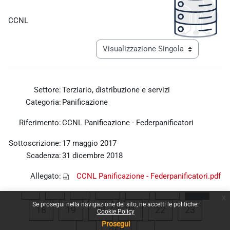
Aggregazione dei criteri
CCNL
Navigazione terziaria modalità visualiz
Settore:
Terziario, distribuzione e servizi
Categoria:
Panificazione
Riferimento:
CCNL Panificazione - Federpanificatori
Sottoscrizione:
17 maggio 2017
Scadenza:
31 dicembre 2018
Allegato:
CCNL Panificazione - Federpanificatori.pdf
Pagina precedente
Pagina 1
Pagina 14
Pagina 15
Pagina 16
Pagina
«
1
…
14
15
16
17
x
Se prosegui nella navigazione del sito, ne accetti le politiche:
Pagina 18
Pagina 19
Pagina 20
Pagina 21
Pagina 22
Pagina 
18
19
20
21
22
23
Cookie Policy
Prosegui