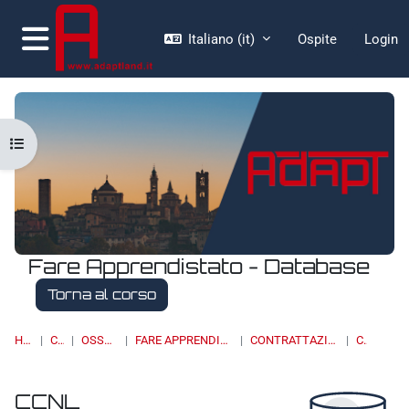
Vai al contenuto principale
Italiano ‎(it)‎
Ospite
Login
Pannello laterale
Apri indice del corso
Fare Apprendistato - Database
Torna al corso
HOME
CORSI
OSSERVATORI
FARE APPRENDISTATO - DATABASE
CONTRATTAZIONE COLLETTIVA
CCNL
CCNL