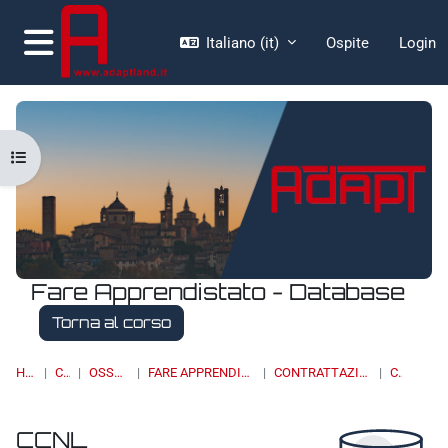
Vai al contenuto principale
Italiano ‎(it)‎
Ospite
Login
Pannello laterale
Apri indice del corso
Fare Apprendistato - Database
Torna al corso
HOME
CORSI
OSSERVATORI
FARE APPRENDISTATO - DATABASE
CONTRATTAZIONE COLLETTIVA
CCNL
CCNL