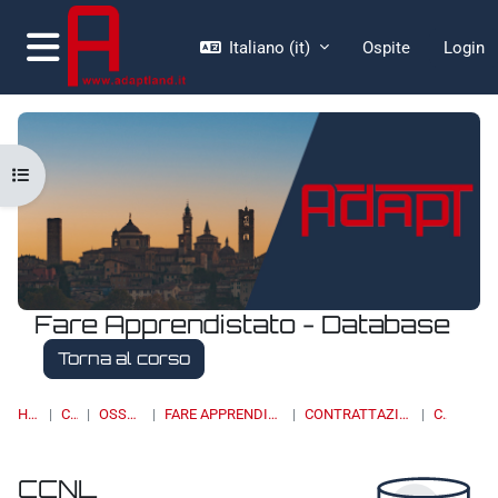
Vai al contenuto principale
Italiano ‎(it)‎
Ospite
Login
Pannello laterale
Apri indice del corso
Fare Apprendistato - Database
Torna al corso
HOME
CORSI
OSSERVATORI
FARE APPRENDISTATO - DATABASE
CONTRATTAZIONE COLLETTIVA
CCNL
CCNL