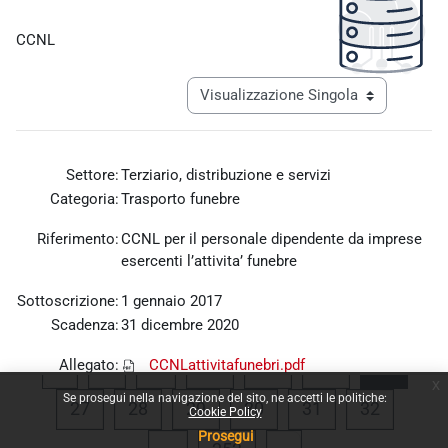
Aggregazione dei criteri
CCNL
Navigazione terziaria modalità visualiz
Settore:
Terziario, distribuzione e servizi
Categoria:
Trasporto funebre
Riferimento:
CCNL per il personale dipendente da imprese
esercenti l’attivita’ funebre
Sottoscrizione:
1 gennaio 2017
Scadenza:
31 dicembre 2020
Allegato:
CCNLattivitafunebri.pdf
Pagina precedente
Pagina 1
Pagina 23
Pagina 24
Pagina 25
Pagina
«
1
…
23
24
25
26
x
Se prosegui nella navigazione del sito, ne accetti le politiche:
Pagina 27
Pagina 28
Pagina 29
Pagina 30
Pagina 31
Pagina 
27
28
29
30
31
32
Cookie Policy
Prosegui