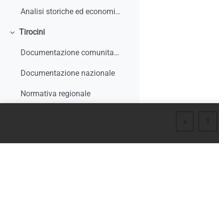
Analisi storiche ed economiche sulle origini dell'apprendistato e le sue trasformazioni
Tirocini
Minimizza
Documentazione comunitaria
Documentazione nazionale
Normativa regionale
Giurisprudenza e interpelli
Pagina 
Pa
«
1
Rapporti di monitoraggio, studi, ricerche, report