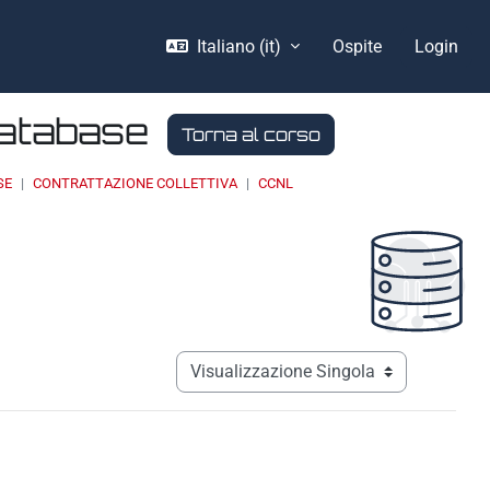
Italiano ‎(it)‎
Ospite
Login
Database
Torna al corso
SE
CONTRATTAZIONE COLLETTIVA
CCNL
Navigazione terziaria modalità visualizz