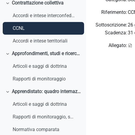
Contrattazione collettiva
Minimizza
Riferimento:
CCN
Accordi e intese interconfederali
Sottoscrizione:
26 
CCNL
Scadenza:
31 
Accordi e intese territoriali
Allegato:
Approfondimenti, studi e ricerche
Minimizza
Articoli e saggi di dottrina
Rapporti di monitoraggio
Apprendistato: quadro internazionale e comparato
Minimizza
Articoli e saggi di dottrina
Rapporti di monitoraggio, studi, ricerche, report internazionali
Normativa comparata