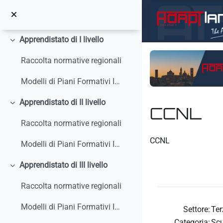
Vai al contenuto principale
Circolari, interpelli, note
Apprendistato di I livello
Minimizza
Raccolta normative regionali
Modelli di Piani Formativi Individuali
Apprendistato di II livello
Minimizza
CCNL
Raccolta normative regionali
Aggregazione dei crit
CCNL
Modelli di Piani Formativi Individuali
Apprendistato di III livello
Minimizza
Raccolta normative regionali
Modelli di Piani Formativi Individuali
Settore:
Ter
Categoria:
Scu