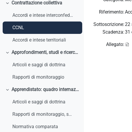
Contrattazione collettiva
Minimizza
Riferimento:
Acc
Accordi e intese interconfederali
Sottoscrizione:
22 
CCNL
Scadenza:
31 
Accordi e intese territoriali
Allegato:
Approfondimenti, studi e ricerche
Minimizza
Articoli e saggi di dottrina
Rapporti di monitoraggio
Apprendistato: quadro internazionale e comparato
Minimizza
Articoli e saggi di dottrina
Rapporti di monitoraggio, studi, ricerche, report internazionali
Normativa comparata