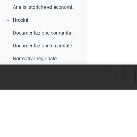
Analisi storiche ed economiche sulle origini dell'apprendistato e le sue trasformazioni
Tirocini
Minimizza
Documentazione comunitaria
Documentazione nazionale
Normativa regionale
Giurisprudenza e interpelli
Pagina 
Pa
«
1
Rapporti di monitoraggio, studi, ricerche, report