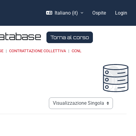
Italiano ‎(it)‎
Ospite
Login
Database
Torna al corso
SE
CONTRATTAZIONE COLLETTIVA
CCNL
Navigazione terziaria modalità visualizz