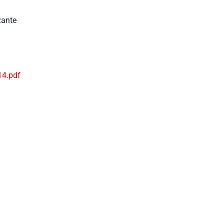
zante
14.pdf