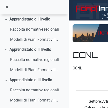
Vai al contenuto principale
Circolari, interpelli, note
Apprendistato di I livello
Minimizza
Raccolta normative regionali
Modelli di Piani Formativi Individuali
Apprendistato di II livello
Minimizza
CCNL
Raccolta normative regionali
Aggregazione dei crit
CCNL
Modelli di Piani Formativi Individuali
Apprendistato di III livello
Minimizza
Raccolta normative regionali
Modelli di Piani Formativi Individuali
Settore:
Art
Categoria:
Me