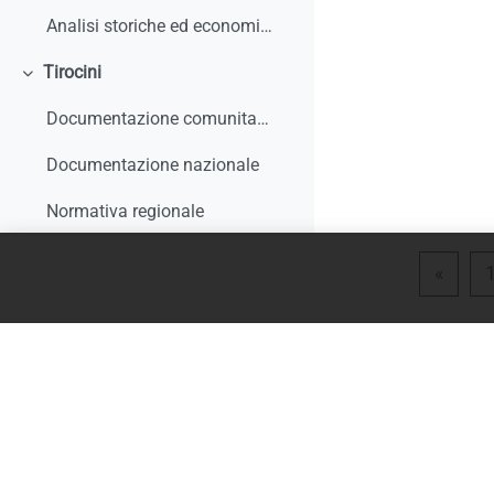
Analisi storiche ed economiche sulle origini dell'apprendistato e le sue trasformazioni
Tirocini
Minimizza
Documentazione comunitaria
Documentazione nazionale
Normativa regionale
Giurisprudenza e interpelli
Pagin
«
Rapporti di monitoraggio, studi, ricerche, report