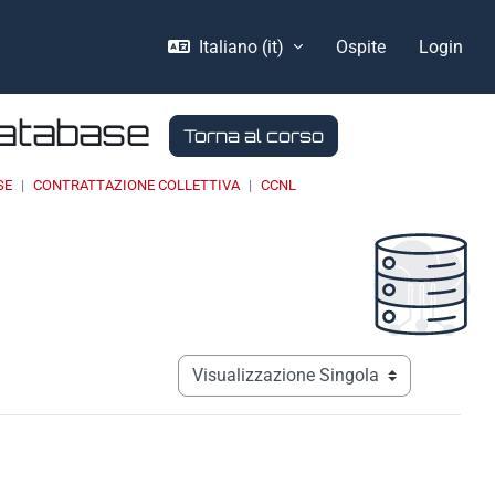
Italiano ‎(it)‎
Ospite
Login
Database
Torna al corso
SE
CONTRATTAZIONE COLLETTIVA
CCNL
Navigazione terziaria modalità visualizz