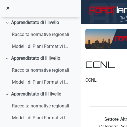
Vai al contenuto principale
Circolari, interpelli, note
Apprendistato di I livello
Minimizza
Raccolta normative regionali
Modelli di Piani Formativi Individuali
Apprendistato di II livello
Minimizza
CCNL
Raccolta normative regionali
Aggregazione dei crit
CCNL
Modelli di Piani Formativi Individuali
Apprendistato di III livello
Minimizza
Raccolta normative regionali
Modelli di Piani Formativi Individuali
Settore:
Alt
Categoria:
Age