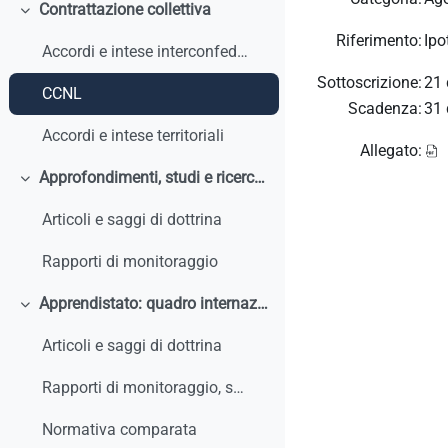
Contrattazione collettiva
Minimizza
Riferimento:
Ipo
Accordi e intese interconfederali
Sottoscrizione:
21 
CCNL
Scadenza:
31 
Accordi e intese territoriali
Allegato:
Approfondimenti, studi e ricerche
Minimizza
Articoli e saggi di dottrina
Rapporti di monitoraggio
Apprendistato: quadro internazionale e comparato
Minimizza
Articoli e saggi di dottrina
Rapporti di monitoraggio, studi, ricerche, report internazionali
Normativa comparata