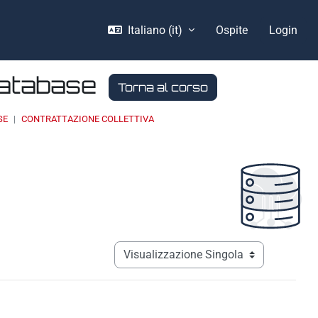
Italiano ‎(it)‎
Ospite
Login
Database
Torna al corso
SE
CONTRATTAZIONE COLLETTIVA
Navigazione terziaria modalità visualizz