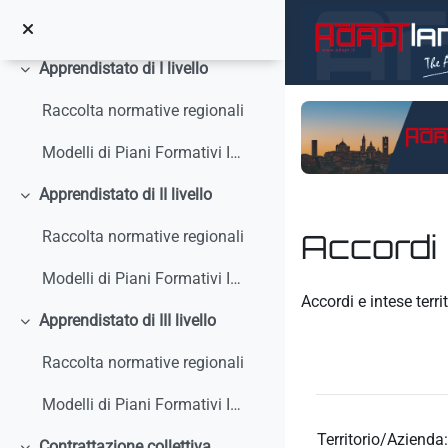
Vai al contenuto principale
Circolari, interpelli, note
Apprendistato di I livello
Minimizza
Raccolta normative regionali
Modelli di Piani Formativi Individuali
Apprendistato di II livello
Minimizza
Accordi e
Raccolta normative regionali
Modelli di Piani Formativi Individuali
Aggregazione dei crit
Accordi e intese territ
Apprendistato di III livello
Minimizza
Raccolta normative regionali
Modelli di Piani Formativi Individuali
Territorio/Azienda:
Contrattazione collettiva