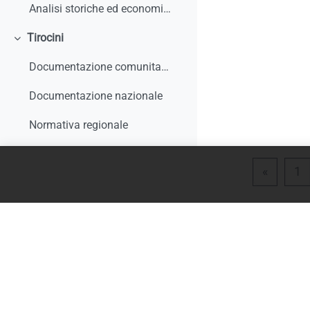
Analisi storiche ed economiche sulle origini dell'apprendistato e le sue trasformazioni
Tirocini
Minimizza
Documentazione comunitaria
Documentazione nazionale
Normativa regionale
Giurisprudenza e interpelli
Pagina 
P
«
1
Rapporti di monitoraggio, studi, ricerche, report