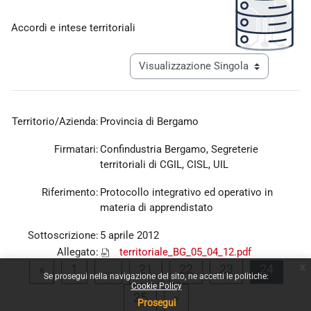
Aggregazione dei criteri
Accordi e intese territoriali
Navigazione terziaria modalità visualiz
Territorio/Azienda:
Provincia di Bergamo
Firmatari:
Confindustria Bergamo, Segreterie
territoriali di CGIL, CISL, UIL
Riferimento:
Protocollo integrativo ed operativo in
materia di apprendistato
Sottoscrizione:
5 aprile 2012
Allegato:
territoriale_BG_05_04_12.pdf
x
Pagina precedente
Pagina 1
Pagina 21
Pagina 22
Pagina 23
Pagina
«
1
…
21
22
23
24
Se prosegui nella navigazione del sito, ne accetti le politiche:
Cookie Policy
Pagina 25
Pagina successiva
25
»
Prosegui