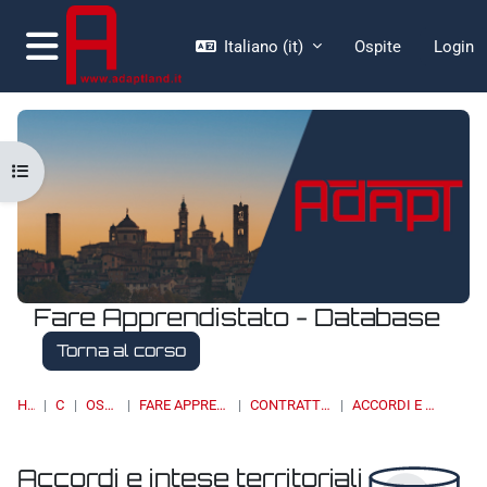
Vai al contenuto principale
Italiano ‎(it)‎
Ospite
Login
Pannello laterale
Apri indice del corso
Fare Apprendistato - Database
Torna al corso
HOME
CORSI
OSSERVATORI
FARE APPRENDISTATO - DATABASE
CONTRATTAZIONE COLLETTIVA
ACCORDI E INTESE TERRITORIALI
Accordi e intese territoriali