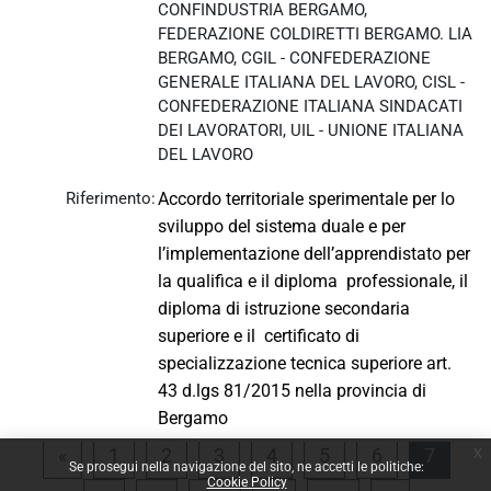
CONFINDUSTRIA BERGAMO,
FEDERAZIONE COLDIRETTI BERGAMO. LIA
BERGAMO, CGIL - CONFEDERAZIONE
GENERALE ITALIANA DEL LAVORO, CISL -
CONFEDERAZIONE ITALIANA SINDACATI
DEI LAVORATORI, UIL - UNIONE ITALIANA
DEL LAVORO
Riferimento:
Accordo territoriale sperimentale per lo
sviluppo del sistema duale e per
l’implementazione dell’apprendistato per
la qualifica e il diploma professionale, il
diploma di istruzione secondaria
superiore e il certificato di
specializzazione tecnica superiore art.
43 d.lgs 81/2015 nella provincia di
Bergamo
Sottoscrizione:
4 luglio 2016
x
Pagina precedente
Pagina 1
Pagina 2
Pagina 3
Pagina 4
Pagina 5
Pagina 6
Pagina
«
1
2
3
4
5
6
7
Se prosegui nella navigazione del sito, ne accetti le politiche:
Allegato:
Provincia_Bergamo_I_Livello.pdf
Cookie Policy