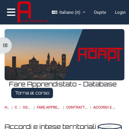
Vai al contenuto principale
Italiano ‎(it)‎
Ospite
Login
Pannello laterale
Apri indice del corso
Fare Apprendistato - Database
Torna al corso
HOME
CORSI
OSSERVATORI
FARE APPRENDISTATO - DATABASE
CONTRATTAZIONE COLLETTIVA
ACCORDI E INTESE TERRITORIALI
Accordi e intese territoriali