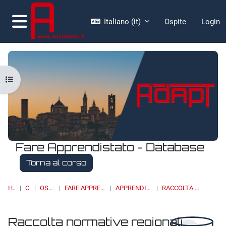
Vai al contenuto principale
Italiano ‎(it)‎
Ospite
Login
Pannello laterale
Apri indice del corso
Fare Apprendistato - Database
Torna al corso
HOME
CORSI
OSSERVATORI
FARE APPRENDISTATO - DATABASE
APPRENDISTATO DI III LIVELLO
RACCOLTA NORMATIVE REGIONALI
Raccolta normative regionali