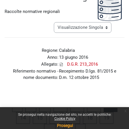
Aggregazione dei criteri
Raccolte normative regionali
Navigazione terziaria modalità visualiz
Regione:
Calabria
Anno:
13 giugno 2016
Allegato:
D.G.R. 213_2016
Riferimento normativo -
Recepimento D.lgs. 81/2015 e
nome documento:
D.m. 12 ottobre 2015
Pagina precedente
Pagina 1
Pagina 10
Pagina 11
Pagina 12
Pagina
«
1
…
10
11
12
13
x
Se prosegui nella navigazione del sito, ne accetti le politiche:
Pagina 14
Pagina 15
Pagina 16
Pagina 17
Pagina 18
Pagina 
14
15
16
17
18
19
Cookie Policy
Prosegui