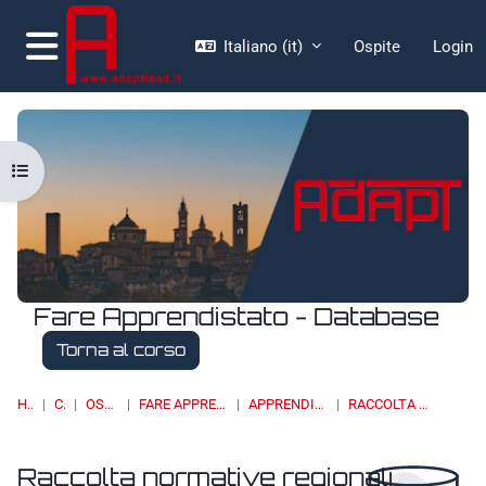
Vai al contenuto principale
Italiano ‎(it)‎
Ospite
Login
Pannello laterale
Apri indice del corso
Fare Apprendistato - Database
Torna al corso
HOME
CORSI
OSSERVATORI
FARE APPRENDISTATO - DATABASE
APPRENDISTATO DI III LIVELLO
RACCOLTA NORMATIVE REGIONALI
Raccolta normative regionali