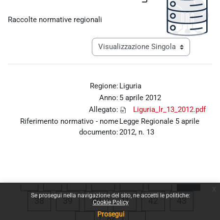
Aggregazione dei criteri
Raccolte normative regionali
Navigazione terziaria modalità visualiz
Regione:
Liguria
Anno:
5 aprile 2012
Allegato:
Liguria_lr_13_2012.pdf
Riferimento normativo - nome
Legge Regionale 5 aprile
documento:
2012, n. 13
Pagina precedente
Pagina 1
Pagina 34
Pagina 35
Pagina 36
Pagina
«
1
…
34
35
36
37
x
Se prosegui nella navigazione del sito, ne accetti le politiche:
Pagina 38
Pagina 39
Pagina 40
Pagina 41
Pagina 42
Pagina 
38
39
40
41
42
43
Cookie Policy
Prosegui