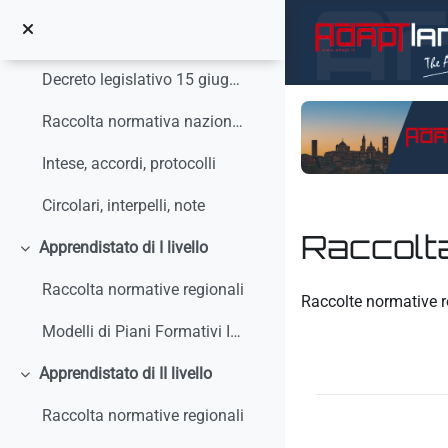
Minimizza
Vai al contenuto principale
Apprendistato - Normativa Nazionale
Minimizza
Decreto legislativo 15 giugno 2015, n. 81 - Discip...
Raccolta normativa nazionale
Intese, accordi, protocolli
Circolari, interpelli, note
Raccolta
Apprendistato di I livello
Minimizza
Aggregazione dei crit
Raccolta normative regionali
Raccolte normative r
Modelli di Piani Formativi Individuali
Apprendistato di II livello
Minimizza
Raccolta normative regionali