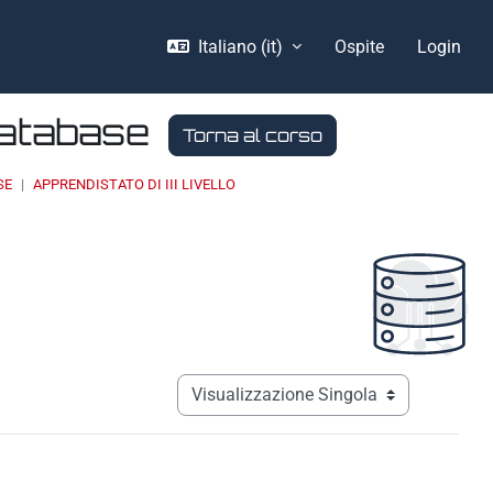
Italiano ‎(it)‎
Ospite
Login
Database
Torna al corso
SE
APPRENDISTATO DI III LIVELLO
Navigazione terziaria modalità visualizz