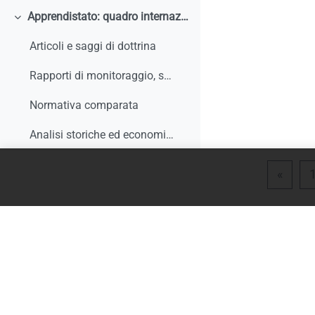
Apprendistato: quadro internazionale e comparato
Minimizza
Articoli e saggi di dottrina
Rapporti di monitoraggio, studi, ricerche, report internazionali
Normativa comparata
Analisi storiche ed economiche sulle origini dell'apprendistato e le sue trasformazioni
Tirocini
Minimizza
Pagin
«
Documentazione comunitaria
Documentazione nazionale
Normativa regionale
Giurisprudenza e interpelli
Rapporti di monitoraggio, studi, ricerche, report