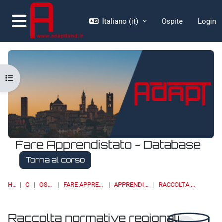
Vai al contenuto principale
Italiano ‎(it)‎
Ospite
Login
Pannello laterale
Apri indice del corso
Fare Apprendistato - Database
Torna al corso
HOME
CORSI
OSSERVATORI
FARE APPRENDISTATO - DATABASE
APPRENDISTATO DI II LIVELLO
RACCOLTA NORMATIVE REGIONALI
Raccolta normative regionali