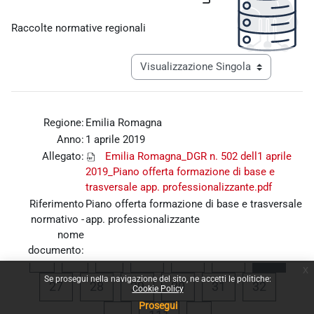
Aggregazione dei criteri
Raccolte normative regionali
Navigazione terziaria modalità visualiz
Regione:
Emilia Romagna
Anno:
1 aprile 2019
Allegato:
Emilia Romagna_DGR n. 502 dell1 aprile
2019_Piano offerta formazione di base e
trasversale app. professionalizzante.pdf
Riferimento
Piano offerta formazione di base e trasversale
normativo -
app. professionalizzante
nome
documento:
Pagina precedente
Pagina 1
Pagina 23
Pagina 24
Pagina 25
Pagina
«
1
…
23
24
25
26
x
Se prosegui nella navigazione del sito, ne accetti le politiche:
Pagina 27
Pagina 28
Pagina 29
Pagina 30
Pagina 31
Pagina 
27
28
29
30
31
32
Cookie Policy
Prosegui