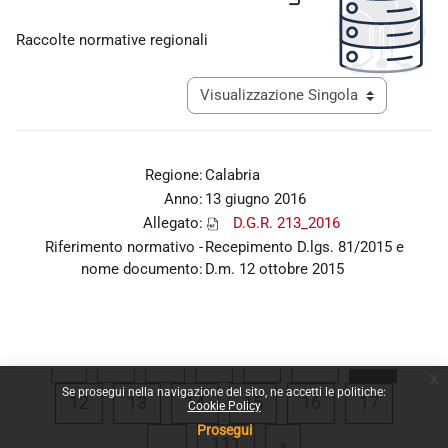
Aggregazione dei criteri
Raccolte normative regionali
Navigazione terziaria modalità visualiz
Regione:
Calabria
Anno:
13 giugno 2016
Allegato:
D.G.R. 213_2016
Riferimento normativo -
Recepimento D.lgs. 81/2015 e
nome documento:
D.m. 12 ottobre 2015
Pagina precedente
Pagina 1
Pagina 8
Pagina 9
Pagina 10
Pagina 
«
1
…
8
9
10
11
x
Se prosegui nella navigazione del sito, ne accetti le politiche:
Pagina 12
Pagina 13
Pagina 14
Pagina 15
Pagina 16
Pagina 
12
13
14
15
16
17
Cookie Policy
Prosegui
Pagina 111
Pagina successiva
…
111
»