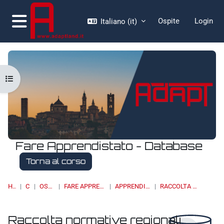
Vai al contenuto principale
Ospite
Login
Italiano ‎(it)‎
Pannello laterale
Apri indice del corso
Fare Apprendistato - Database
Torna al corso
HOME
CORSI
OSSERVATORI
FARE APPRENDISTATO - DATABASE
APPRENDISTATO DI II LIVELLO
RACCOLTA NORMATIVE REGIONALI
Raccolta normative regionali