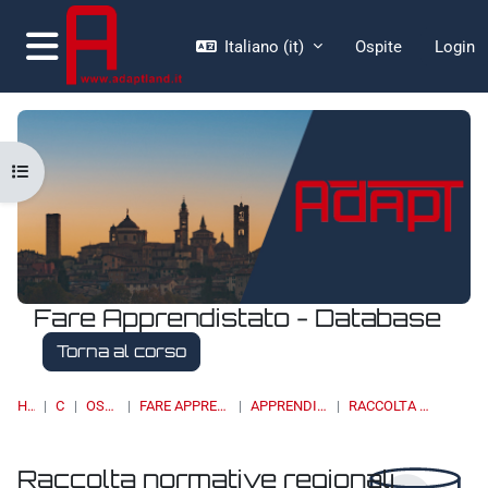
Vai al contenuto principale
Italiano ‎(it)‎
Ospite
Login
Pannello laterale
Apri indice del corso
Fare Apprendistato - Database
Torna al corso
HOME
CORSI
OSSERVATORI
FARE APPRENDISTATO - DATABASE
APPRENDISTATO DI II LIVELLO
RACCOLTA NORMATIVE REGIONALI
Raccolta normative regionali