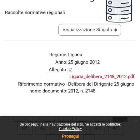
Aggregazione dei criteri
Raccolte normative regionali
Navigazione terziaria modalità visualiz
Regione:
Liguria
Anno:
25 giugno 2012
Allegato:
Liguria_delibera_2148_2012.pdf
Riferimento normativo -
Delibera del Dirigente 25 giugno
nome documento:
2012, n. 2148
Pagina precedente
Pagina 1
Pagina 37
Pagina 38
Pagina 39
Pagina
«
1
…
37
38
39
40
x
Se prosegui nella navigazione del sito, ne accetti le politiche:
Pagina 41
Pagina 42
Pagina 43
Pagina 44
Pagina 45
Pagina 
41
42
43
44
45
46
Cookie Policy
Prosegui