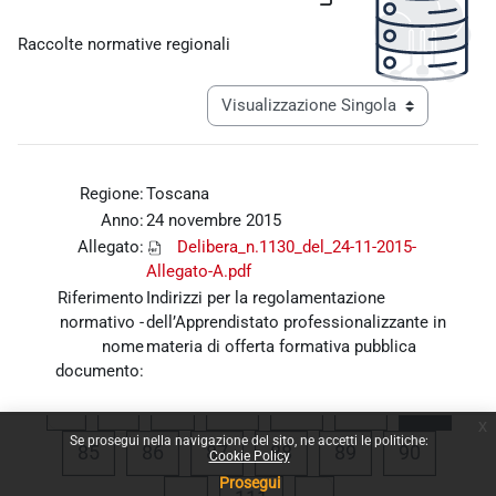
Aggregazione dei criteri
Raccolte normative regionali
Navigazione terziaria modalità visualiz
Regione:
Toscana
Anno:
24 novembre 2015
Allegato:
Delibera_n.1130_del_24-11-2015-
Allegato-A.pdf
Riferimento
Indirizzi per la regolamentazione
normativo -
dell’Apprendistato professionalizzante in
nome
materia di offerta formativa pubblica
documento:
Pagina precedente
Pagina 1
Pagina 81
Pagina 82
Pagina 83
Pagina
«
1
…
81
82
83
84
x
Se prosegui nella navigazione del sito, ne accetti le politiche:
Pagina 85
Pagina 86
Pagina 87
Pagina 88
Pagina 89
Pagina 
85
86
87
88
89
90
Cookie Policy
Prosegui