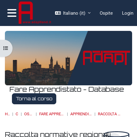
Vai al contenuto principale
Italiano ‎(it)‎
Ospite
Login
Pannello laterale
Apri indice del corso
Fare Apprendistato - Database
Torna al corso
HOME
CORSI
OSSERVATORI
FARE APPRENDISTATO - DATABASE
APPRENDISTATO DI II LIVELLO
RACCOLTA NORMATIVE REGIONALI
Raccolta normative regionali