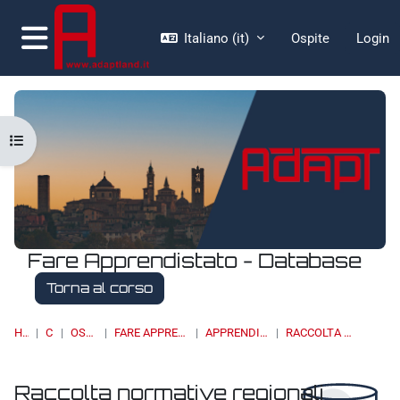
Vai al contenuto principale
Italiano ‎(it)‎
Ospite
Login
Pannello laterale
Apri indice del corso
Fare Apprendistato - Database
Torna al corso
HOME
CORSI
OSSERVATORI
FARE APPRENDISTATO - DATABASE
APPRENDISTATO DI II LIVELLO
RACCOLTA NORMATIVE REGIONALI
Raccolta normative regionali