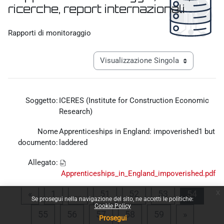
ricerche, report internazionali
Aggregazione dei criteri
Rapporti di monitoraggio
Navigazione terziaria modalità visualiz
Soggetto:
ICERES (Institute for Construction Economic
Research)
Nome
Apprenticeships in England: impoverished1 but
documento:
laddered
Allegato:
Apprenticeships_in_England_impoverished.pdf
x
Pagina precedente
Pagina 1
Pagina 51
Pagina 52
Pagina 53
Pagina
«
1
…
51
52
53
54
Se prosegui nella navigazione del sito, ne accetti le politiche:
Cookie Policy
Pagina 55
Pagina 56
Pagina 57
Pagina 58
Pagina 59
Pagina s
55
56
57
58
59
»
Prosegui