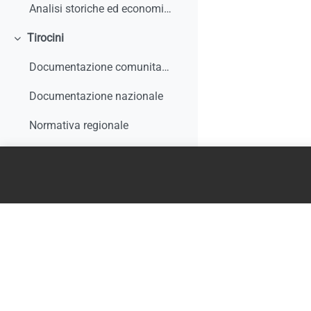
Analisi storiche ed economiche sulle origini dell'apprendistato e le sue trasformazioni
Tirocini
Minimizza
Documentazione comunitaria
Documentazione nazionale
Normativa regionale
Giurisprudenza e interpelli
Rapporti di monitoraggio, studi, ricerche, report