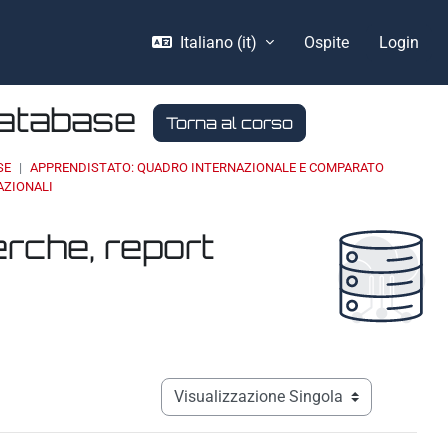
Italiano ‎(it)‎
Ospite
Login
Database
Torna al corso
SE
APPRENDISTATO: QUADRO INTERNAZIONALE E COMPARATO
AZIONALI
erche, report
Navigazione terziaria modalità visualizz