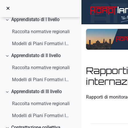
Vai al contenuto principale
Circolari, interpelli, note
Apprendistato di I livello
Minimizza
Raccolta normative regionali
Modelli di Piani Formativi Individuali
Apprendistato di II livello
Minimizza
Rapporti
Raccolta normative regionali
internaz
Modelli di Piani Formativi Individuali
Apprendistato di III livello
Aggregazione dei crit
Minimizza
Rapporti di monitora
Raccolta normative regionali
Modelli di Piani Formativi Individuali
Contrattazione collettiva