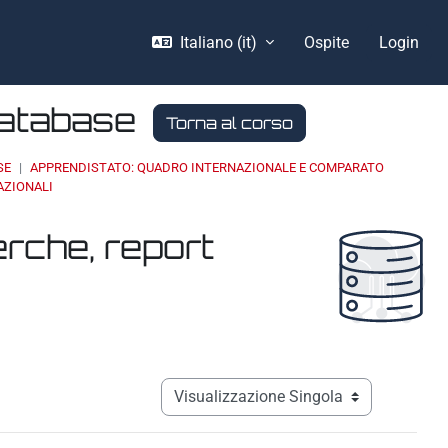
Italiano ‎(it)‎
Ospite
Login
Database
Torna al corso
SE
APPRENDISTATO: QUADRO INTERNAZIONALE E COMPARATO
AZIONALI
erche, report
Navigazione terziaria modalità visualizz