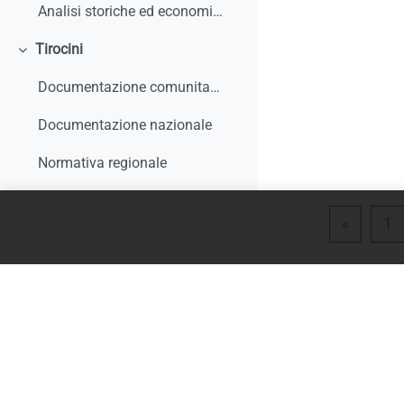
Analisi storiche ed economiche sulle origini dell'apprendistato e le sue trasformazioni
Tirocini
Minimizza
Documentazione comunitaria
Documentazione nazionale
Normativa regionale
Giurisprudenza e interpelli
Pagina 
P
«
1
Rapporti di monitoraggio, studi, ricerche, report