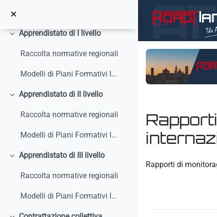
Vai al contenuto principale
Circolari, interpelli, note
Apprendistato di I livello
Minimizza
Raccolta normative regionali
Modelli di Piani Formativi Individuali
Apprendistato di II livello
Minimizza
Rapporti
Raccolta normative regionali
internaz
Modelli di Piani Formativi Individuali
Apprendistato di III livello
Aggregazione dei crit
Minimizza
Rapporti di monitora
Raccolta normative regionali
Modelli di Piani Formativi Individuali
Contrattazione collettiva