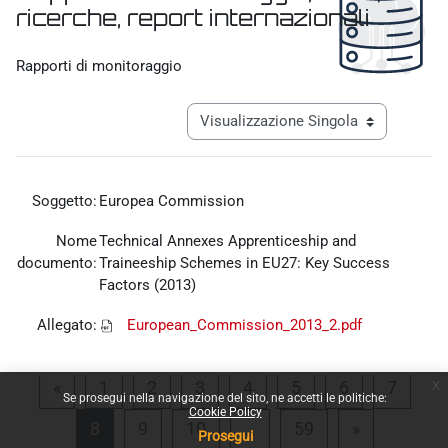
ricerche, report internazionali
Aggregazione dei criteri
Rapporti di monitoraggio
Navigazione terziaria modalità visualiz
Soggetto:
Europea Commission
Nome
Technical Annexes Apprenticeship and
documento:
Traineeship Schemes in EU27: Key Success
Factors (2013)
Allegato:
European_Commission_2013_2.pdf
x
Pagina precedente
Pagina 1
Pagina 2
Pagina 3
Pagina 4
Pagina 5
Pagina 6
Pagina
«
1
2
3
4
5
6
7
Se prosegui nella navigazione del sito, ne accetti le politiche:
Cookie Policy
Pagina 8
Pagina 9
Pagina 10
Pagina 59
Pagina suc
8
9
10
…
59
»
Prosegui