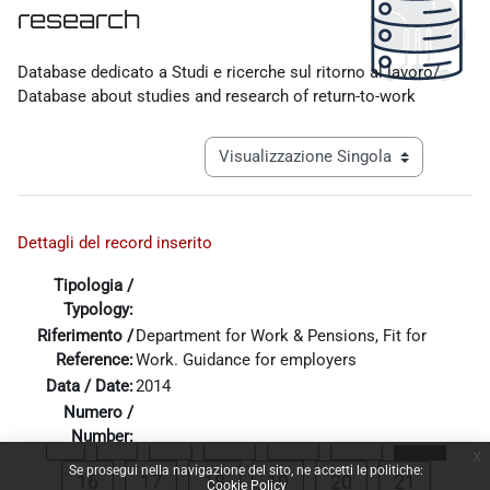
research
Aggregazione dei criteri
Database dedicato a Studi e ricerche sul ritorno al lavoro/
Database about studies and research of return-to-work
Navigazione terziaria modalità visualiz
Dettagli del record inserito
Tipologia /
Typology:
Riferimento /
Department for Work & Pensions, Fit for
Reference:
Work. Guidance for employers
Data / Date:
2014
Numero /
Pagina precedente
Pagina 1
Pagina 12
Pagina 13
Pagina 14
Pagina
«
1
…
12
13
14
15
Number:
x
Allega file::
gp-fit-for-work-employers.pdf
Se prosegui nella navigazione del sito, ne accetti le politiche:
Pagina 16
Pagina 17
Pagina 18
Pagina 19
Pagina 20
Pagina 
16
17
18
19
20
21
Cookie Policy