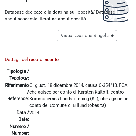
Aggregazione dei criteri
Database dedicato alla dottrina sull'obesità/ Database
about academic literature about obesità
Navigazione terziaria modalità visualiz
Dettagli del record inserito
Tipologia /
Typology:
Riferimento
C. giust. 18 dicembre 2014, causa C-354/13, FOA,
/
che agisce per conto di Karsten Kaltoft, contro
Reference:
Kommunernes Landsforening (KL), che agisce per
conto del Comune di Billund (obesità)
Data /
2014
Date:
Numero /
Number: