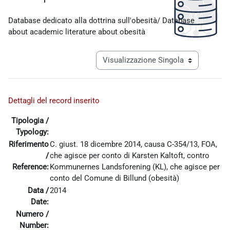
Aggregazione dei criteri
Database dedicato alla dottrina sull'obesità/ Database
about academic literature about obesità
Navigazione terziaria modalità visualiz
Dettagli del record inserito
Tipologia /
Typology:
Riferimento
C. giust. 18 dicembre 2014, causa C-354/13, FOA,
/
che agisce per conto di Karsten Kaltoft, contro
Reference:
Kommunernes Landsforening (KL), che agisce per
conto del Comune di Billund (obesità)
Data /
2014
Date:
Numero /
Number: