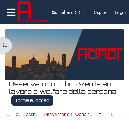
Vai al contenuto principale
Italiano ‎(it)‎
Ospite
Login
Pannello laterale
Apri indice del corso
Osservatorio: Libro Verde su
lavoro e welfare della persona
Torna al corso
HOME
CORSI
OSSERVATORI
LIBRO VERDE SU LAVORO E WELFARE DELLA PERSONA
TOPIC 4
ITALIA