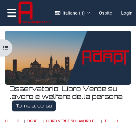
Vai al contenuto principale
Italiano ‎(it)‎
Ospite
Login
Pannello laterale
Apri indice del corso
Osservatorio: Libro Verde su
lavoro e welfare della persona
Torna al corso
HOME
CORSI
OSSERVATORI
LIBRO VERDE SU LAVORO E WELFARE DELLA PERSONA
TOPIC 4
ITALIA