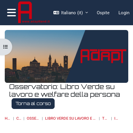
Vai al contenuto principale
Italiano ‎(it)‎
Ospite
Login
Pannello laterale
Apri indice del corso
Osservatorio: Libro Verde su
lavoro e welfare della persona
Torna al corso
HOME
CORSI
OSSERVATORI
LIBRO VERDE SU LAVORO E WELFARE DELLA PERSONA
TOPIC 4
ITALIA