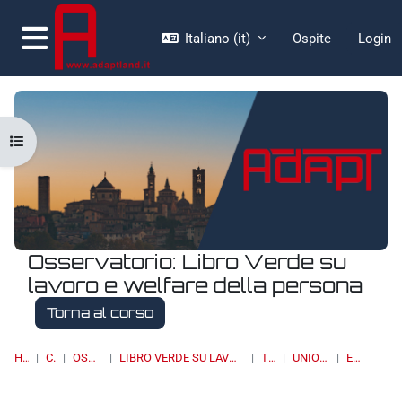
Vai al contenuto principale
Italiano ‎(it)‎
Ospite
Login
Pannello laterale
Apri indice del corso
Osservatorio: Libro Verde su
lavoro e welfare della persona
Torna al corso
HOME
CORSI
OSSERVATORI
LIBRO VERDE SU LAVORO E WELFARE DELLA PERSONA
TOPIC 4
UNIONE EUROPEA
ELENCO