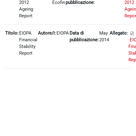
2012
Ecofin
pubblicazione:
2012
Ageing
Agei
Report
Repor
Titolo:
EIOPA
Autore/i:
EIOPA
Data di
May
Allegato:
Financial
pubblicazione:
2014
EI
Stability
Fin
Report
Stab
Rep