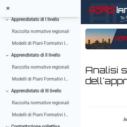
Vai al contenuto principale
Circolari, interpelli, note
Apprendistato di I livello
Minimizza
Raccolta normative regionali
Modelli di Piani Formativi Individuali
Apprendistato di II livello
Minimizza
Analisi 
Raccolta normative regionali
dell'app
Modelli di Piani Formativi Individuali
Apprendistato di III livello
Aggregazione dei crit
Minimizza
Raccolta normative regionali
Modelli di Piani Formativi Individuali
A
Contrattazione collettiva