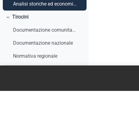
Analisi storiche ed economiche sulle origini dell'apprendistato e le sue trasformazioni
Tirocini
Minimizza
Documentazione comunitaria
Documentazione nazionale
Normativa regionale
Giurisprudenza e interpelli
Rapporti di monitoraggio, studi, ricerche, report