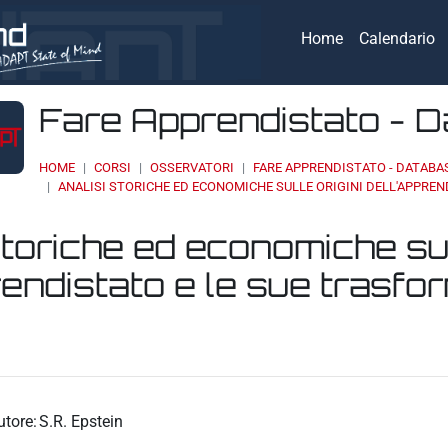
Home
Calendario
Fare Apprendistato - 
HOME
CORSI
OSSERVATORI
FARE APPRENDISTATO - DATABA
ANALISI STORICHE ED ECONOMICHE SULLE ORIGINI DELL'APPREN
storiche ed economiche sul
rendistato e le sue trasfo
eri
utore:
S.R. Epstein