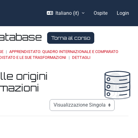
Italiano ‎(it)‎
Ospite
Login
Database
Torna al corso
SE
APPRENDISTATO: QUADRO INTERNAZIONALE E COMPARATO
DISTATO E LE SUE TRASFORMAZIONI
DETTAGLI
le origini
rmazioni
Navigazione terziaria modalità visualizz