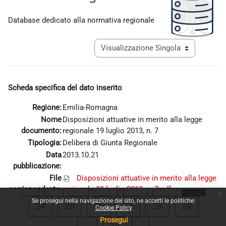
Aggregazione dei criteri
Database dedicato alla normativa regionale
Navigazione terziaria modalità visualiz
Scheda specifica del dato inserito
Regione:
Emilia-Romagna
Nome
Disposizioni attuative in merito alla legge
documento:
regionale 19 luglio 2013, n. 7
Tipologia:
Delibera di Giunta Regionale
Data
2013.10.21
pubblicazione:
File
Disposizioni attuative in merito alla legge
Pagina precedente
Pagina 1
Pagina 20
Pagina 21
Pagina 22
Pagina
«
1
…
20
21
22
23
corrispondente:
regionale 19 luglio 2013, n. 7.pdf
x
Se prosegui nella navigazione del sito, ne accetti le politiche:
Pagina 24
Pagina 25
Pagina 26
Pagina 27
Pagina 28
Pagina 
24
25
26
27
28
29
Cookie Policy
Prosegui