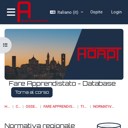
Vai al contenuto principale
Ospite
Login
Italiano ‎(it)‎
Pannello laterale
Apri indice del corso
Fare Apprendistato - Database
Torna al corso
HOME
CORSI
OSSERVATORI
FARE APPRENDISTATO - DATABASE
TIROCINI
NORMATIVA REGIONALE
Normativa regionale