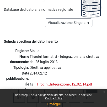
Aggregazione dei criteri
Database dedicato alla normativa regionale
Navigazione terziaria modalità visualiz
Scheda specifica del dato inserito
Regione:
Sicilia
Nome
Tirocini formativi - Integrazioni alla direttiva
documento:
del 25 luglio 2013
Tipologia:
Direttiva applicativa
Data
2014.02.12
pubblicazione:
File
Tirocini_Integrazione_12_02_14.pdf
Pagina precedente
Pagina 1
Pagina 53
Pagina 54
Pagina 55
Pagina
«
1
…
53
54
55
56
corrispondente:
x
Se prosegui nella navigazione del sito, ne accetti le politiche:
Pagina 57
Pagina 58
Pagina 59
Pagina 60
Pagina 61
Pagina 
57
58
59
60
61
62
Cookie Policy
Prosegui