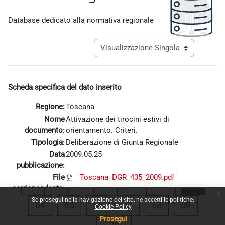
Aggregazione dei criteri
Database dedicato alla normativa regionale
Navigazione terziaria modalità visualiz
Scheda specifica del dato inserito
Regione:
Toscana
Nome
Attivazione dei tirocini estivi di
documento:
orientamento. Criteri.
Tipologia:
Deliberazione di Giunta Regionale
Data
2009.05.25
pubblicazione:
File
Toscana_DGR_435_2009.pdf
Pagina precedente
Pagina 1
Pagina 60
Pagina 61
Pagina 62
Pagina
«
1
…
60
61
62
63
corrispondente:
x
Se prosegui nella navigazione del sito, ne accetti le politiche:
Pagina 64
Pagina 65
Pagina 66
Pagina 67
Pagina 68
Pagina 
64
65
66
67
68
69
Cookie Policy
Prosegui