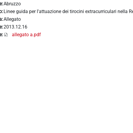
e:
Abruzzo
o:
Linee guida per l'attuazione dei tirocini extracurriculari nella
a:
Allegato
e:
2013.12.16
e:
allegato a.pdf