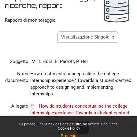
ricerche, report
Aggregazione dei criteri
Rapporti di monitoraggio
Navigazione terziaria modalità visualiz
Soggetto:
M. T. Hora, E. Parrott, P. Her
Nome
How do students conceptualise the college
documento:
internship experience? Towards a student-centred
approach to designing and implementing
internships
Allegato:
How do students conceptualise the college
internship experience Towards a student centred
approach to designing and implementing
x
Se prosegui nella navigazione del sito, ne accetti le politiche:
internships.pdf
Pagina precedente
Pagina 1
Pagina 2
«
1
2
Cookie Policy
Prosegui