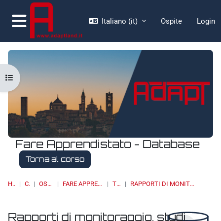
Vai al contenuto principale
Italiano ‎(it)‎
Ospite
Login
Pannello laterale
Apri indice del corso
Fare Apprendistato - Database
Torna al corso
HOME
CORSI
OSSERVATORI
FARE APPRENDISTATO - DATABASE
TIROCINI
RAPPORTI DI MONITORAGGIO, STUDI, RICERCHE, REPORT
Rapporti di monitoraggio, studi,