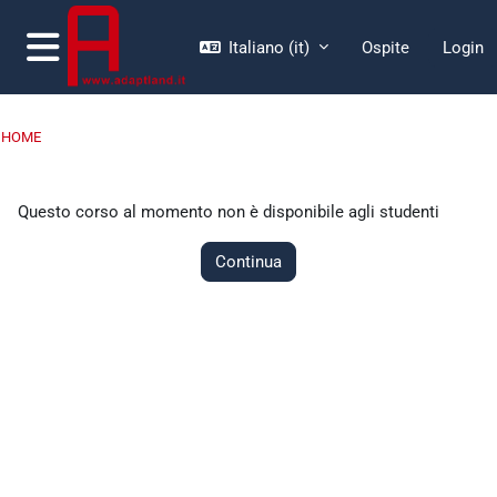
Vai al contenuto principale
Italiano ‎(it)‎
Ospite
Login
Pannello laterale
HOME
Questo corso al momento non è disponibile agli studenti
Continua