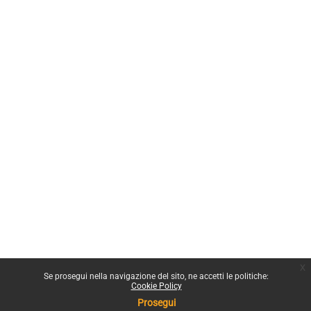
x
Se prosegui nella navigazione del sito, ne accetti le politiche:
Cookie Policy
Prosegui