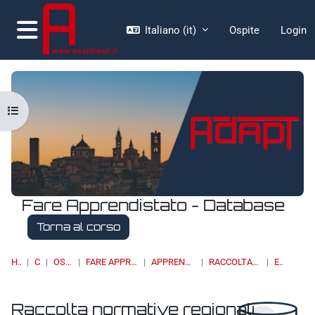
Vai al contenuto principale
Italiano ‎(it)‎
Ospite
Login
Pannello laterale
Apri indice del corso
Fare Apprendistato - Database
Torna al corso
HOME
CORSI
OSSERVATORI
FARE APPRENDISTATO - DATABASE
APPRENDISTATO DI I LIVELLO
RACCOLTA NORMATIVE REGIONALI
ELENCO
Raccolta normative regionali