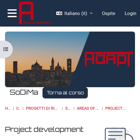
Vai al contenuto principale
Italiano ‎(it)‎
Ospite
Login
Pannello laterale
Apri indice del corso
SoDiMa
Torna al corso
HOME
CORSI
PROGETTI DI RICERCA, BANDI, SPIN OFF
SODIMA
AREAS OF COLLABORATION
PROJECT DEVELOPMENT
Project development
Aggregazione dei criteri