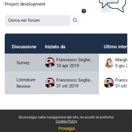
Project development
Cerca nei forum
Cerca nei forum
Discussione
Iniziato da
Ultimo interve
Stato
Elenco delle discussioni. Visualizzazione
Francesco Seghezzi
Margheri
Survey
10 apr 2019
5 giu 20
Literature
Francesco Seghezzi
31 ott 2019
31 ott 2
Review
x
Se prosegui nella navigazione del sito, ne accetti le politiche:
Cookie Policy
Prosegui