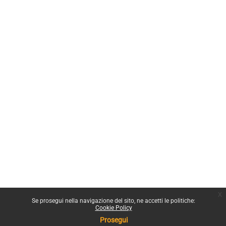
x
Se prosegui nella navigazione del sito, ne accetti le politiche:
Cookie Policy
Prosegui