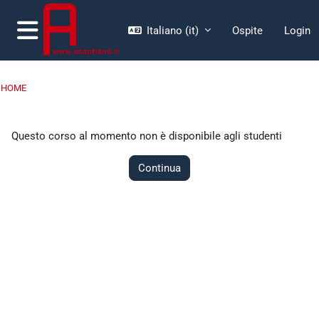
Vai al contenuto principale
Italiano ‎(it)‎
Ospite
Login
Pannello laterale
HOME
Questo corso al momento non è disponibile agli studenti
Continua