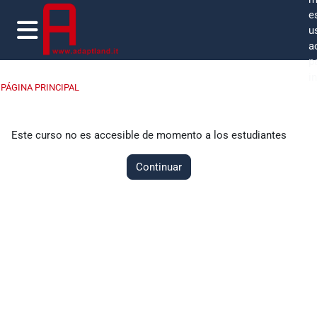
Salta al contenido principal
e
u
a
Panel lateral
p
i
PÁGINA PRINCIPAL
Este curso no es accesible de momento a los estudiantes
Continuar