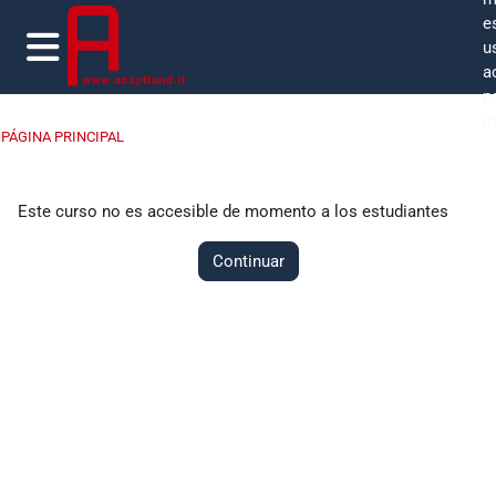
Salta al contenido principal
e
u
a
Panel lateral
p
i
PÁGINA PRINCIPAL
Este curso no es accesible de momento a los estudiantes
Continuar