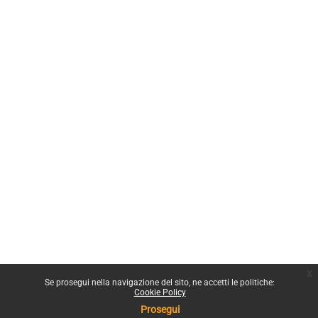
x
Se prosegui nella navigazione del sito, ne accetti le politiche:
Cookie Policy
Prosegui