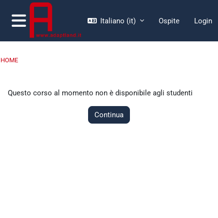
Vai al contenuto principale
Italiano ‎(it)‎
Ospite
Login
Pannello laterale
HOME
Questo corso al momento non è disponibile agli studenti
Continua