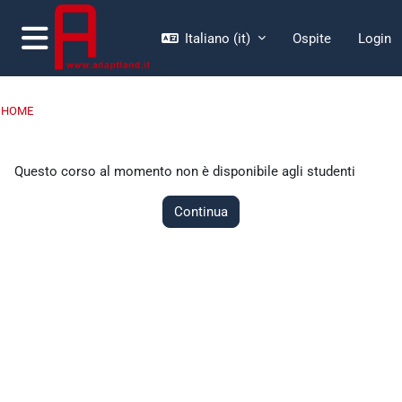
Vai al contenuto principale
Italiano ‎(it)‎
Ospite
Login
Pannello laterale
HOME
Questo corso al momento non è disponibile agli studenti
Continua