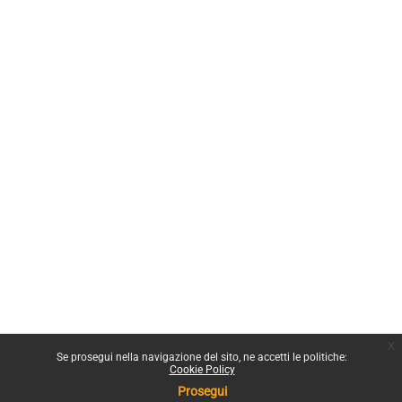
x
Se prosegui nella navigazione del sito, ne accetti le politiche:
Cookie Policy
Prosegui