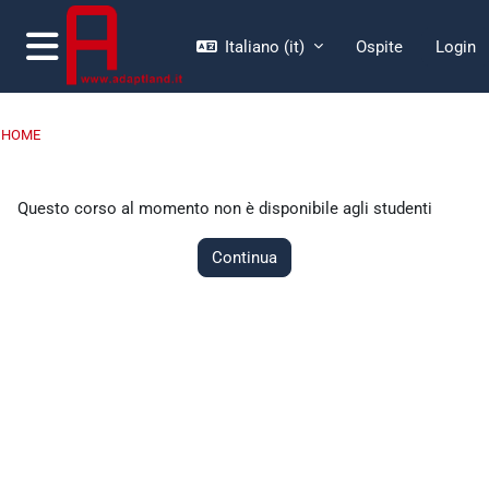
Vai al contenuto principale
Italiano ‎(it)‎
Ospite
Login
Pannello laterale
HOME
Questo corso al momento non è disponibile agli studenti
Continua