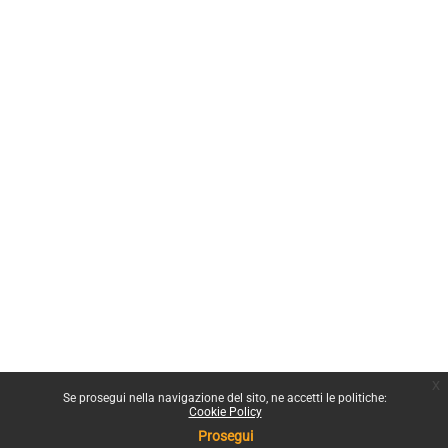
x
Se prosegui nella navigazione del sito, ne accetti le politiche:
Cookie Policy
Prosegui