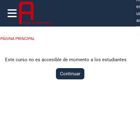
Salta al contenido principal
e
u
a
Panel lateral
p
i
PÁGINA PRINCIPAL
Este curso no es accesible de momento a los estudiantes
Continuar