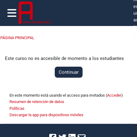
Salta al contenido principal
e
u
a
Panel lateral
p
i
PÁGINA PRINCIPAL
Este curso no es accesible de momento a los estudiantes
Continuar
En este momento está usando el acceso para invitados (
Acceder
)
Resumen de retención de datos
Políticas
Descargar la app para dispositivos móviles